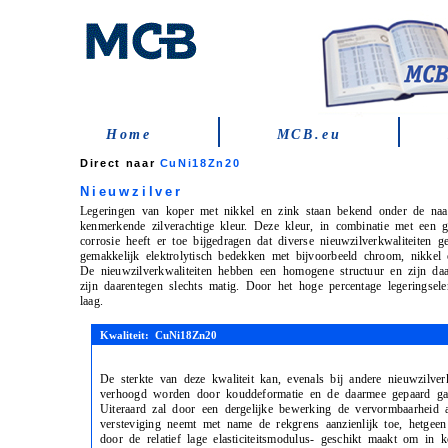
Home
MCB.eu
Direct naar
CuNi18Zn20
Nieuwzilver
Legeringen van koper met nikkel en zink staan bekend onder de naa
kenmerkende zilverachtige kleur. Deze kleur, in combinatie met een 
corrosie heeft er toe bijgedragen dat diverse nieuwzilverkwaliteiten 
gemakkelijk elektrolytisch bedekken met bijvoorbeeld chroom, nikkel o
De nieuwzilverkwaliteiten hebben een homogene structuur en zijn d
zijn daarentegen slechts matig. Door het hoge percentage legeringsele
laag.
Kwaliteit: CuNi18Zn20
De sterkte van deze kwaliteit kan, evenals bij andere nieuwzilverk
verhoogd worden door kouddeformatie en de daarmee gepaard gaa
Uiteraard zal door een dergelijke bewerking de vervormbaarheid
versteviging neemt met name de rekgrens aanzienlijk toe, hetgeen
door de relatief lage elasticiteitsmodulus- geschikt maakt om in 