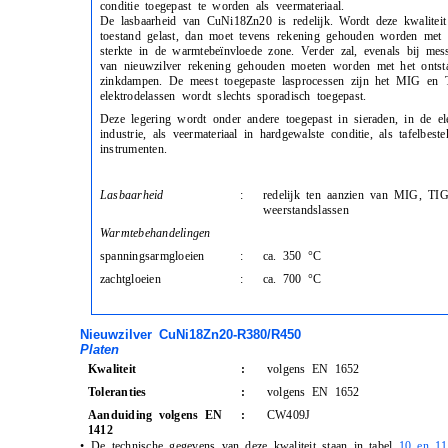
conditie toegepast te worden als veermateriaal.
De lasbaarheid van CuNi18Zn20 is redelijk. Wordt deze kwaliteit
toestand gelast, dan moet tevens rekening gehouden worden met 
sterkte in de warmtebeïnvloede zone. Verder zal, evenals bij mess
van nieuwzilver rekening gehouden moeten worden met het ontsta
zinkdampen. De meest toegepaste lasprocessen zijn het MIG en 
elektrodelassen wordt slechts sporadisch toegepast.
Deze legering wordt onder andere toegepast in sieraden, in de el
industrie, als veermateriaal in hardgewalste conditie, als tafelbest
instrumenten.
Lasbaarheid
:
redelijk ten aanzien van MIG, TI
weerstandslassen
Warmtebehandelingen
spanningsarmgloeien
:
ca. 350 °C
zachtgloeien
:
ca. 700 °C
Nieuwzilver CuNi18Zn20-R380/R450
Platen
Kwaliteit
:
volgens EN 1652
Toleranties
:
volgens EN 1652
Aanduiding volgens EN
:
CW409J
1412
•
De technische gegevens van deze kwaliteit staan in tabel
10 en 11