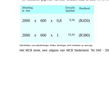
Afmeting
Gewicht
Hardheid
in mm
kg/plaat
2000
x
600
x
0,8
8,36
(R450)
2000
x
600
x
1
10,44
(R380)
Gebruikelijke voorraadsafmetingen. Andere afmetingen en/of kwaliteiten op aanvraag.
Het MCB boek, een uitgave van MCB Nederland. Tel 040 - 2