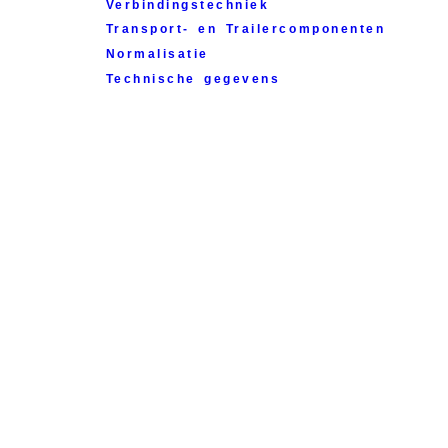
V
erbindingstechniek
T
ransport- en Trailercomponenten
N
ormalisatie
T
echnische gegevens