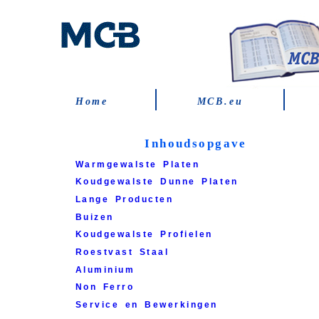
Home
MCB.eu
Inhoudsopgave
W
armgewalste Platen
K
oudgewalste Dunne Platen
L
ange Producten
B
uizen
K
oudgewalste Profielen
R
oestvast Staal
A
luminium
N
on Ferro
S
ervice en Bewerkingen