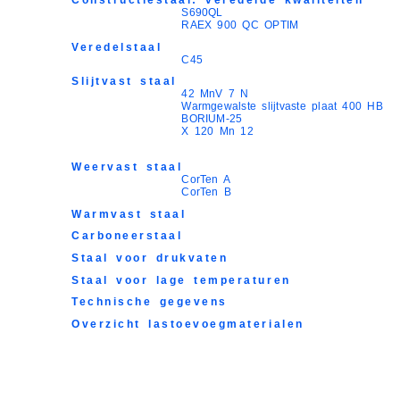
S690QL
RAEX 900 QC OPTIM
Veredelstaal
C45
Slijtvast staal
42 MnV 7 N
Warmgewalste slijtvaste plaat 400 HB
BORIUM-25
X 120 Mn 12
Weervast staal
CorTen A
CorTen B
Warmvast staal
Carboneerstaal
Staal voor drukvaten
Staal voor lage temperaturen
Technische gegevens
Overzicht lastoevoegmaterialen