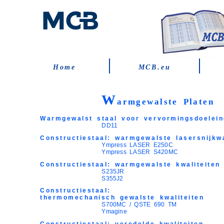
Home
MCB.eu
W
armgewalste Platen
Warmgewalst staal voor vervormingsdoelei
DD11
Constructiestaal: warmgewalste lasersnijkwa
Ympress LASER E250C
Ympress LASER S420MC
Constructiestaal: warmgewalste kwaliteiten
S235JR
S355J2
Constructiestaal:
thermomechanisch gewalste kwaliteiten
S700MC / QSTE 690 TM
Ymagine
Constructiestaal: veredelde kwaliteiten