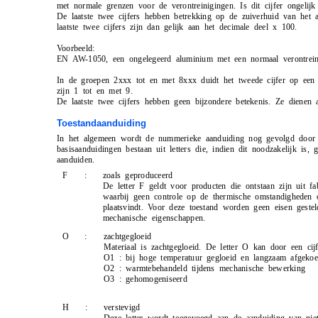
met normale grenzen voor de verontreinigingen. Is dit cijfer ongelij
De laatste twee cijfers hebben betrekking op de zuiverhuid van het
laatste twee cijfers zijn dan gelijk aan het decimale deel x 100.
Voorbeeld:
EN AW-1050, een ongelegeerd aluminium met een normaal verontrein
In de groepen 2xxx tot en met 8xxx duidt het tweede cijfer op een le
zijn 1 tot en met 9.
De laatste twee cijfers hebben geen bijzondere betekenis. Ze dienen a
Toestandaanduiding
In het algemeen wordt de nummerieke aanduiding nog gevolgd door ee
basisaanduidingen bestaan uit letters die, indien dit noodzakelijk i
aanduiden.
F
:
zoals geproduceerd
De letter F geldt voor producten die ontstaan zijn uit fa
waarbij geen controle op de thermische omstandigheden 
plaatsvindt. Voor deze toestand worden geen eisen geste
mechanische eigenschappen.
O
:
zachtgegloeid
Materiaal is zachtgegloeid. De letter O kan door een ci
O1 : bij hoge temperatuur gegloeid en langzaam afgekoe
O2 : warmtebehandeld tijdens mechanische bewerking
O3 : gehomogeniseerd
H
:
verstevigd