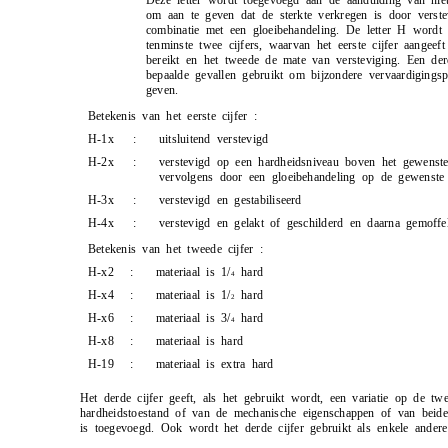
Deze letter wordt toegevoegd aan de aanduiding van niet
om aan te geven dat de sterkte verkregen is door verstev
combinatie met een gloeibehandeling. De letter H wordt
tenminste twee cijfers, waarvan het eerste cijfer aangeef
bereikt en het tweede de mate van versteviging. Een der
bepaalde gevallen gebruikt om bijzondere vervaardigings
geven.
Betekenis van het eerste cijfer :
H-1x
:
uitsluitend verstevigd
H-2x
:
verstevigd op een hardheidsniveau boven het gewenst
vervolgens door een gloeibehandeling op de gewenste 
H-3x
:
verstevigd en gestabiliseerd
H-4x
:
verstevigd en gelakt of geschilderd en daarna gemoffe
Betekenis van het tweede cijfer :
H-x2
:
materiaal is
1
/
hard
4
H-x4
:
materiaal is
1
/
hard
2
H-x6
:
materiaal is
3
/
hard
4
H-x8
:
materiaal is hard
H-19
:
materiaal is extra hard
Het derde cijfer geeft, als het gebruikt wordt, een variatie op de tw
hardheidstoestand of van de mechanische eigenschappen of van beide, 
is toegevoegd. Ook wordt het derde cijfer gebruikt als enkele ander