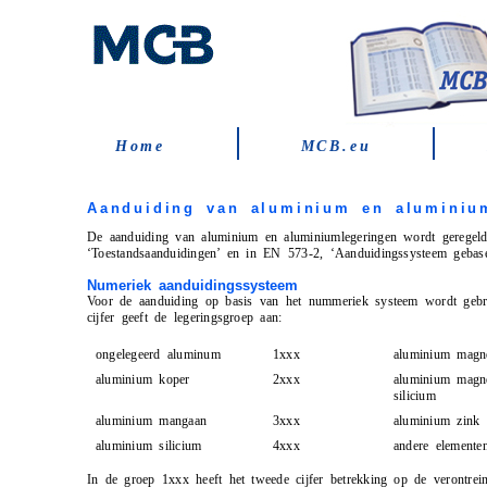
Home
MCB.eu
Aanduiding van aluminium en aluminiu
De aanduiding van aluminium en aluminiumlegeringen wordt gerege
‘Toestandsaanduidingen’ en in EN 573-2, ‘Aanduidingssysteem gebas
Numeriek aanduidingssysteem
Voor de aanduiding op basis van het nummeriek systeem wordt gebru
cijfer geeft de legeringsgroep aan:
ongelegeerd aluminum
1xxx
aluminium magn
aluminium koper
2xxx
aluminium magn
silicium
aluminium mangaan
3xxx
aluminium zink
aluminium silicium
4xxx
andere elemente
In de groep 1xxx heeft het tweede cijfer betrekking op de verontrein