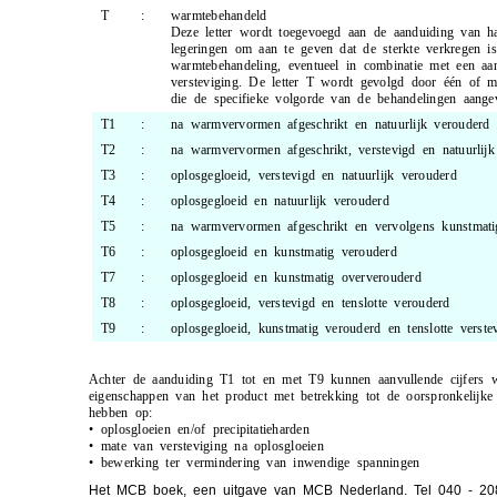
T
:
warmtebehandeld
Deze letter wordt toegevoegd aan de aanduiding van h
legeringen om aan te geven dat de sterkte verkregen i
warmtebehandeling, eventueel in combinatie met een aa
versteviging. De letter T wordt gevolgd door één of me
die de specifieke volgorde van de behandelingen aange
T1
:
na warmvervormen afgeschrikt en natuurlijk verouderd
T2
:
na warmvervormen afgeschrikt, verstevigd en natuurlijk
T3
:
oplosgegloeid, verstevigd en natuurlijk verouderd
T4
:
oplosgegloeid en natuurlijk verouderd
T5
:
na warmvervormen afgeschrikt en vervolgens kunstmati
T6
:
oplosgegloeid en kunstmatig verouderd
T7
:
oplosgegloeid en kunstmatig oververouderd
T8
:
oplosgegloeid, verstevigd en tenslotte verouderd
T9
:
oplosgegloeid, kunstmatig verouderd en tenslotte verste
Achter de aanduiding T1 tot en met T9 kunnen aanvullende cijfers 
eigenschappen van het product met betrekking tot de oorspronkelijke 
hebben op:
•
oplosgloeien en/of precipitatieharden
•
mate van versteviging na oplosgloeien
•
bewerking ter vermindering van inwendige spanningen
Het MCB boek, een uitgave van MCB Nederland. Tel 040 - 2