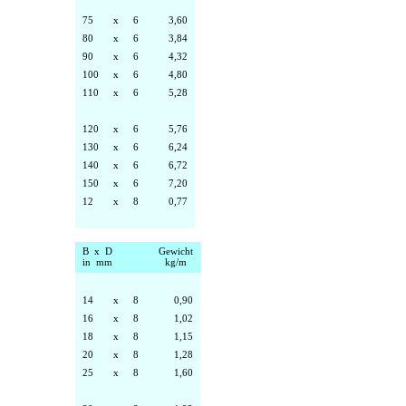
75
x
6
3,60
80
x
6
3,84
90
x
6
4,32
100
x
6
4,80
110
x
6
5,28
120
x
6
5,76
130
x
6
6,24
140
x
6
6,72
150
x
6
7,20
12
x
8
0,77
B x D
Gewicht
in mm
kg/m
14
x
8
0,90
16
x
8
1,02
18
x
8
1,15
20
x
8
1,28
25
x
8
1,60