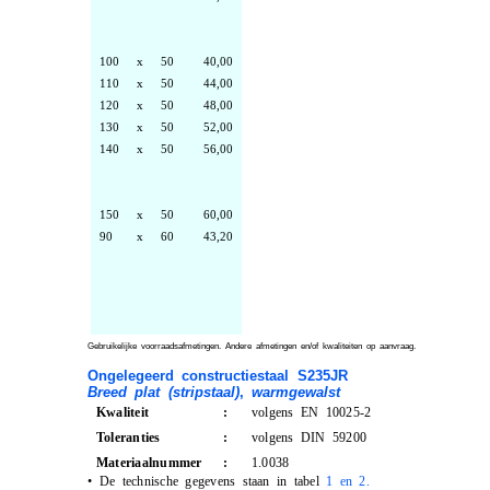
100
x
50
40,00
110
x
50
44,00
120
x
50
48,00
130
x
50
52,00
140
x
50
56,00
150
x
50
60,00
90
x
60
43,20
Gebruikelijke voorraadsafmetingen. Andere afmetingen en/of kwaliteiten op aanvraag.
Ongelegeerd constructiestaal S235JR
Breed plat (stripstaal)
,
warmgewalst
Kwaliteit
:
volgens EN 10025-2
Toleranties
:
volgens DIN 59200
Materiaalnummer
:
1.0038
•
De technische gegevens staan in tabel
1 en 2.