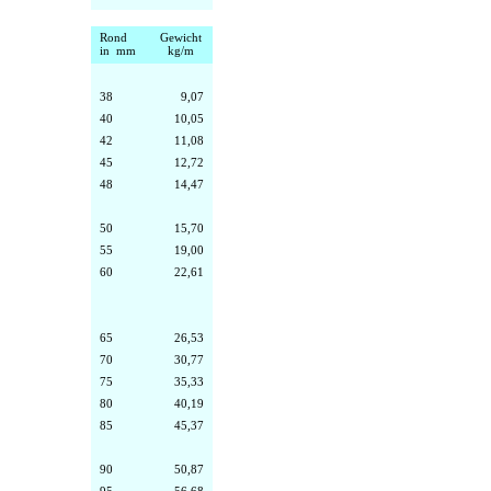
Rond
Gewicht
in mm
kg/m
38
9,07
40
10,05
42
11,08
45
12,72
48
14,47
50
15,70
55
19,00
60
22,61
65
26,53
70
30,77
75
35,33
80
40,19
85
45,37
90
50,87