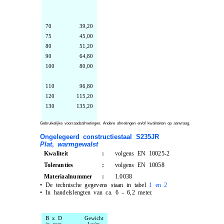
70
39,20
75
45,00
80
51,20
90
64,80
100
80,00
110
96,80
120
115,20
130
135,20
Gebruikelijke voorraadsafmetingen. Andere afmetingen en/of kwaliteiten op aanvraag.
Ongelegeerd constructiestaal S235JR
Plat
,
warmgewalst
Kwaliteit
:
volgens EN 10025-2
Toleranties
:
volgens EN 10058
Materiaalnummer
:
1.0038
•
De technische gegevens staan in tabel
1 en 2
•
In handelslengten van ca. 6 - 6,2 meter.
B x D
Gewicht
in mm
kg/m