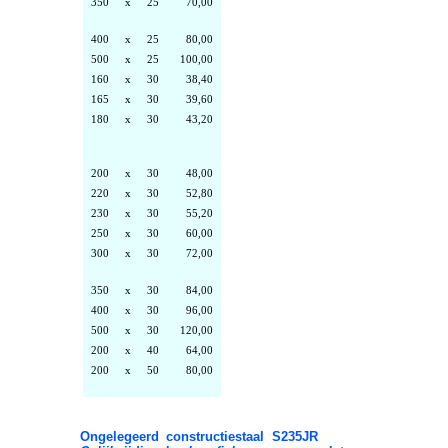
350
x
25
70,00
400
x
25
80,00
500
x
25
100,00
160
x
30
38,40
165
x
30
39,60
180
x
30
43,20
200
x
30
48,00
220
x
30
52,80
230
x
30
55,20
250
x
30
60,00
300
x
30
72,00
350
x
30
84,00
400
x
30
96,00
500
x
30
120,00
200
x
40
64,00
200
x
50
80,00
Ongelegeerd constructiestaal S235JR