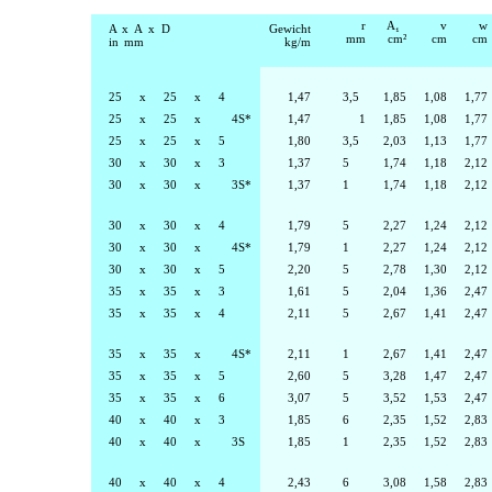
r
A
₁
v
w
A x A x D
Gewicht
mm
cm
²
cm
cm
in mm
kg/m
25
x
25
x
4
1,47
3,5
1,85
1,08
1,77
25
x
25
x
4S*
1,47
1
1,85
1,08
1,77
25
x
25
x
5
1,80
3,5
2,03
1,13
1,77
30
x
30
x
3
1,37
5
1,74
1,18
2,12
30
x
30
x
3S*
1,37
1
1,74
1,18
2,12
30
x
30
x
4
1,79
5
2,27
1,24
2,12
30
x
30
x
4S*
1,79
1
2,27
1,24
2,12
30
x
30
x
5
2,20
5
2,78
1,30
2,12
35
x
35
x
3
1,61
5
2,04
1,36
2,47
35
x
35
x
4
2,11
5
2,67
1,41
2,47
35
x
35
x
4S*
2,11
1
2,67
1,41
2,47
35
x
35
x
5
2,60
5
3,28
1,47
2,47
35
x
35
x
6
3,07
5
3,52
1,53
2,47
40
x
40
x
3
1,85
6
2,35
1,52
2,83
40
x
40
x
3S
1,85
1
2,35
1,52
2,83
40
x
40
x
4
2,43
6
3,08
1,58
2,83