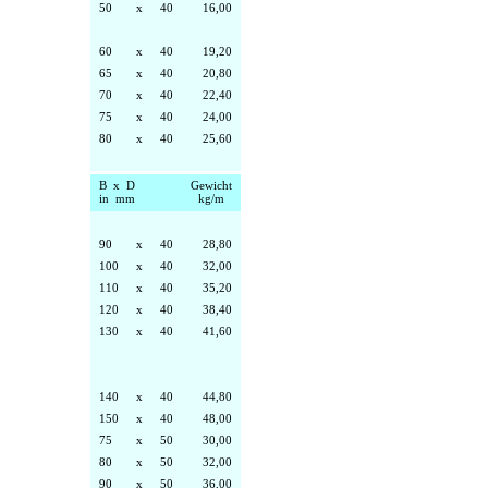
50
x
40
16,00
60
x
40
19,20
65
x
40
20,80
70
x
40
22,40
75
x
40
24,00
80
x
40
25,60
B x D
Gewicht
in mm
kg/m
90
x
40
28,80
100
x
40
32,00
110
x
40
35,20
120
x
40
38,40
130
x
40
41,60
140
x
40
44,80
150
x
40
48,00
75
x
50
30,00
80
x
50
32,00
90
x
50
36,00