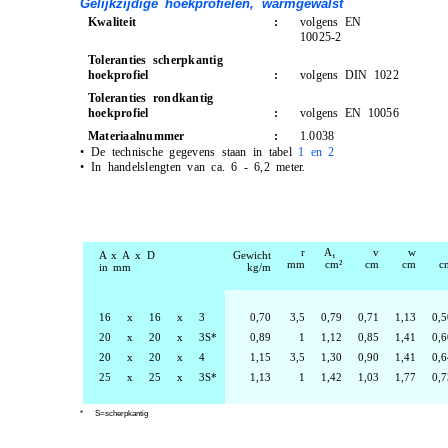
Gelijkzijdige hoekprofielen, warmgewalst
Kwaliteit
:
volgens EN
10025-2
Toleranties scherpkantig
hoekprofiel
:
volgens DIN 1022
Toleranties rondkantig
hoekprofiel
:
volgens EN 10056
Materiaalnummer
:
1.0038
•
De technische gegevens staan in tabel
1 en 2
•
In handelslengten van ca. 6 - 6,2 meter.
r
A
₁
v
w
A x A x D
Gewicht
mm
cm
²
cm
cm
c
in mm
kg/m
16
x
16
x
3
0,70
3,5
0,79
0,71
1,13
0,5
20
x
20
x
3S*
0,89
1
1,12
0,85
1,41
0,6
20
x
20
x
4
1,15
3,5
1,30
0,90
1,41
0,6
25
x
25
x
3S*
1,13
1
1,42
1,03
1,77
0,7
*
S=scherpkantig