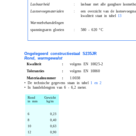
Lasbaarheid
:
lasbaar met alle gangbare lasmeth
Lastoevoegmaterialen
:
een overzicht van de lastoevoegma
kwaliteit staat in tabel
13
Warmtebehandelingen
spanningsarm gloeien
:
580 - 620 °C
Ongelegeerd constructiestaal S235JR
Rond
,
warmgewalst
Kwaliteit
:
volgens EN 10025-2
Toleranties
:
volgens EN 10060
Materiaalnummer
:
1.0038
•
De technische gegevens staan in tabel
1 en 2
•
In handelslengten van 6 - 6,2 meter.
Rond
Gewicht
in mm
kg/m
6
0,23
8
0,40
10
0,63
12
0,90