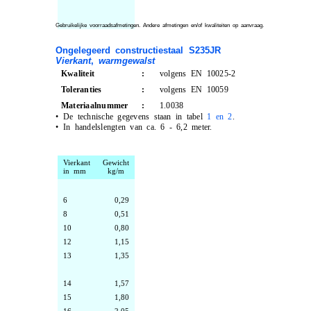
Gebruikelijke voorraadsafmetingen. Andere afmetingen en/of kwaliteiten op aanvraag.
Ongelegeerd constructiestaal S235JR
Vierkant
,
warmgewalst
Kwaliteit
:
volgens EN 10025-2
Toleranties
:
volgens EN 10059
Materiaalnummer
:
1.0038
•
De technische gegevens staan in tabel
1 en 2
.
•
In handelslengten van ca. 6 - 6,2 meter.
Vierkant
Gewicht
in mm
kg/m
6
0,29
8
0,51
10
0,80
12
1,15
13
1,35
14
1,57
15
1,80