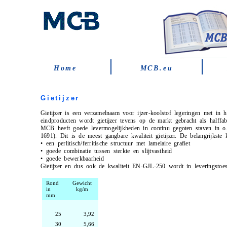
Home
MCB.eu
Gietijzer
Gietijzer is een verzamelnaam voor ijzer-koolstof legeringen met in
eindproducten wordt gietijzer tevens op de markt gebracht als halffa
MCB heeft goede levermogelijkheden in continu gegoten staven in
1691). Dit is de meest gangbare kwaliteit gietijzer. De belangrijkste
•
een perlitisch/ferritische structuur met lamelaire grafiet
•
goede combinatie tussen sterkte en slijtvastheid
•
goede bewerkbaarheid
Gietijzer en dus ook de kwaliteit EN-GJL-250 wordt in leveringstoes
Rond
Gewicht
in
kg/m
mm
25
3,92
30
5,66