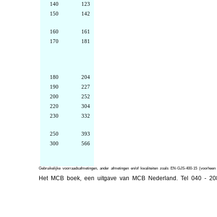
140
123
150
142
160
161
170
181
180
204
190
227
200
252
220
304
230
332
250
393
300
566
Gebruikelijke voorraadsafmetingen, ander afmetingen en/of kwaliteiten zoals EN-GJS-400-15 (voorhe
Het MCB boek, een uitgave van MCB Nederland. Tel 040 - 2