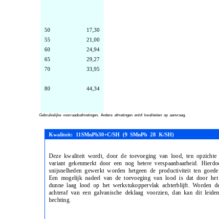
50
17,30
55
21,00
60
24,94
65
29,27
70
33,95
80
44,34
Gebruikelijke voorraadsafmetingen. Andere afmetingen en/of kwaliteiten op aanvraag.
Kwaliteit: 11SMnPb30+C/SH (9 SMnPb 28 K/SH)
Deze kwaliteit wordt, door de toevoeging van lood, ten opzichte
variant gekenmerkt door een nog betere verspaanbaarheid. Hierd
snijsnelheden gewerkt worden hetgeen de productiviteit ten goed
Een mogelijk nadeel van de toevoeging van lood is dat door het
dunne laag lood op het werkstukoppervlak achterblijft. Worden de
achteraf van een galvanische deklaag voorzien, dan kan dit leiden
hechting.