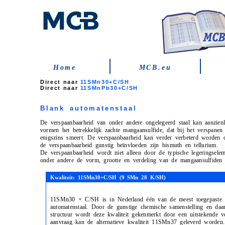
Home
MCB.eu
Direct naar
11SMn30+C/SH
Direct naar
11SMnPb30+C/SH
Blank automatenstaal
De verspaanbaarheid van onder andere ongelegeerd staal kan aanzien
vormen het betrekkelijk zachte mangaansulfide, dat bij het verspanen
enigszins smeert. De verspaanbaarheid kan verder verbeterd worden 
de verspaanbaarheid gunstig beïnvloeden zijn bismuth en tellurium.
De verspaanbaarheid wordt niet alleen door de typische legeringselem
onder andere de vorm, grootte en verdeling van de mangaansulfiden 
Kwaliteit: 11SMn30+C/SH (9 SMn 28 K/SH)
11SMn30 + C/SH is in Nederland één van de meest toegepaste k
automatenstaal. Door de gunstige chemische samenstelling en daa
structuur wordt deze kwaliteit gekenmerkt door een uitstekende v
aanvraag kan de alternatieve kwaliteit 11SMn37 geleverd worden.