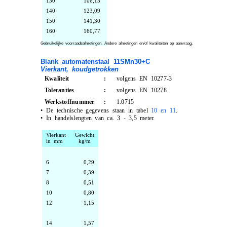
130
106,13
140
123,09
150
141,30
160
160,77
Gebruikelijke voorraadsafmetingen. Andere afmetingen en/of kwaliteiten op aanvraag.
Blank automatenstaal 11SMn30+C
Vierkant, koudgetrokken
Kwaliteit
:
volgens EN 10277-3
Toleranties
:
volgens EN 10278
Werkstoffnummer
:
1.0715
•
De technische gegevens staan in tabel
10 en 11
.
•
In handelslengten van ca. 3 - 3,5 meter.
Vierkant
Gewicht
in mm
kg/m
6
0,29
7
0,39
8
0,51
10
0,80
12
1,15
14
1,57