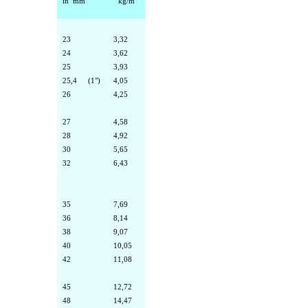
in mm
kg/m
23
3,32
24
3,62
25
3,93
25,4
(1")
4,05
26
4,25
27
4,58
28
4,92
30
5,65
32
6,43
35
7,69
36
8,14
38
9,07
40
10,05
42
11,08
45
12,72
48
14,47