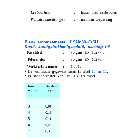
Lasbaarheid
:
lassen niet aanbevolen
Warmtebehandelingen
:
niet van toepassing
Blank automatenstaal 11SMn30+C/SH
Rond
, koudgetrokken/geschild, passing h9
Kwaliteit
:
volgens EN 10277-3
Toleranties
:
volgens EN 10278
Werkstoffnummer
:
1.0715
•
De technische gegevens staan in tabel
10 en 11
.
•
In handelslengten van ca. 3 - 3,5 meter.
Rond
Gewicht
in mm
kg/m
3
0,06
4
0,10
5
0,16
6
0,23
7
0,31