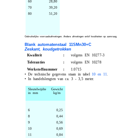
60
28,80
70
39,20
80
51,20
Gebruikelijke voorraadsafmetingen. Andere afmetingen en/of kwaliteiten op aanvraag.
Blank automatenstaal 11SMn30+C
Zeskant, koudgetrokken
Kwaliteit
:
volgens EN 10277-3
Toleranties
:
volgens EN 10278
Werkstoffnummer
:
1.0715
•
De technische gegevens staan in tabel
10 en 11
.
•
In handelslengten van ca. 3 - 3,5 meter.
Sleutelwijdte
Gewicht
in mm
kg/m
6
0,25
8
0,44
9
0,56
10
0,69
11
0,84