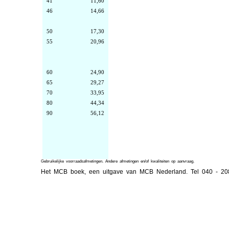
41
11,60
46
14,66
50
17,30
55
20,96
60
24,90
65
29,27
70
33,95
80
44,34
90
56,12
Gebruikelijke voorraadsafmetingen. Andere afmetingen en/of kwaliteiten op aanvraag.
Het MCB boek, een uitgave van MCB Nederland. Tel 040 - 2