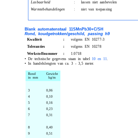
Lasbaarheid
:
lassen niet aanbevolen
Warmtebehandelingen
:
niet van toepassing
Blank automatenstaal 11SMnPb30+C/SH
Rond, koudgetrokken/geschild, passing h9
Kwaliteit
:
volgens EN 10277-3
Toleranties
:
volgens EN 10278
Werkstoffnummer
:
1.0718
•
De technische gegevens staan in tabel
10 en 11
.
•
In handelslengten van ca. 3 - 3,5 meter.
Rond
Gewicht
in mm
kg/m
3
0,06
4
0,10
5
0,16
6
0,23
7
0,31
8
0,40
9
0,51