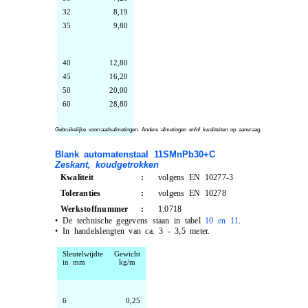
32
8,19
35
9,80
40
12,80
45
16,20
50
20,00
60
28,80
Gebruikelijke voorraadsafmetingen. Andere afmetingen en/of kwaliteiten op aanvraag.
Blank automatenstaal 11SMnPb30+C
Zeskant, koudgetrokken
Kwaliteit
:
volgens EN 10277-3
Toleranties
:
volgens EN 10278
Werkstoffnummer
:
1.0718
•
De technische gegevens staan in tabel
10 en 11
.
•
In handelslengten van ca. 3 - 3,5 meter.
Sleutelwijdte
Gewicht
in mm
kg/m
6
0,25