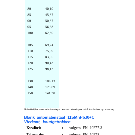
80
40,19
85
45,37
90
50,87
95
56,68
100
62,80
105
69,24
110
75,99
115
83,05
120
90,43
125
98,13
130
106,13
140
123,09
150
141,30
Gebruikelijke voorraadsafmetingen. Andere afmetingen en/of kwaliteiten op aanvraag.
Blank automatenstaal 11SMnPb30+C
Vierkant, koudgetrokken
Kwaliteit
:
volgens EN 10277-3
Toleranties
:
volgens EN 10278