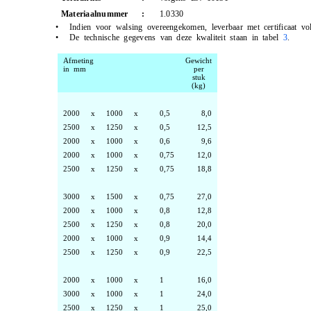
Materiaalnummer
:
1.0330
•
Indien voor walsing overeengekomen, leverbaar met certificaat v
•
De technische gegevens van deze kwaliteit staan in tabel
3
.
Afmeting
Gewicht
in mm
per
stuk
(kg)
2000
x
1000
x
0,5
8,0
2500
x
1250
x
0,5
12,5
2000
x
1000
x
0,6
9,6
2000
x
1000
x
0,75
12,0
2500
x
1250
x
0,75
18,8
3000
x
1500
x
0,75
27,0
2000
x
1000
x
0,8
12,8
2500
x
1250
x
0,8
20,0
2000
x
1000
x
0,9
14,4
2500
x
1250
x
0,9
22,5
2000
x
1000
x
1
16,0
3000
x
1000
x
1
24,0
2500
x
1250
x
1
25,0