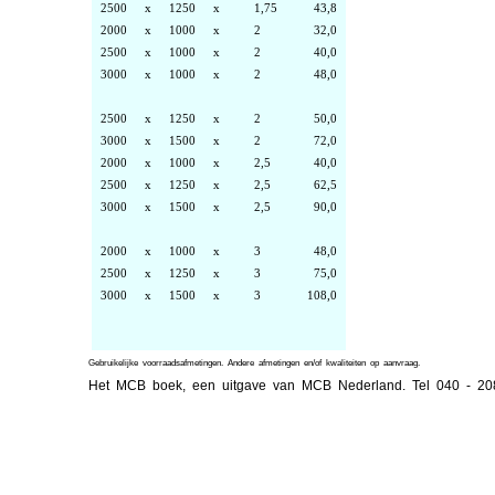
2500
x
1250
x
1,75
43,8
2000
x
1000
x
2
32,0
2500
x
1000
x
2
40,0
3000
x
1000
x
2
48,0
2500
x
1250
x
2
50,0
3000
x
1500
x
2
72,0
2000
x
1000
x
2,5
40,0
2500
x
1250
x
2,5
62,5
3000
x
1500
x
2,5
90,0
2000
x
1000
x
3
48,0
2500
x
1250
x
3
75,0
3000
x
1500
x
3
108,0
Gebruikelijke voorraadsafmetingen. Andere afmetingen en/of kwaliteiten op aanvraag.
Het MCB boek, een uitgave van MCB Nederland. Tel 040 - 2