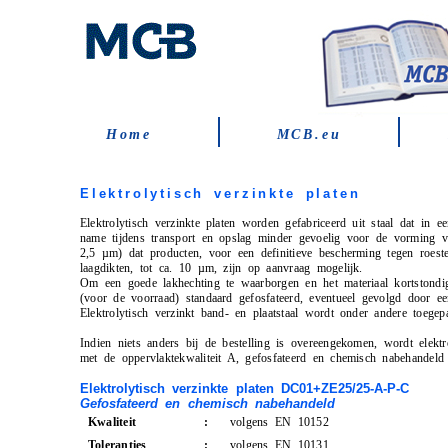
Home
MCB.eu
Elektrolytisch verzinkte platen
Elektrolytisch verzinkte platen worden gefabriceerd uit staal dat in e
name tijdens transport en opslag minder gevoelig voor de vorming van
2,5 µm) dat producten, voor een definitieve bescherming tegen roest
laagdikten, tot ca. 10 µm, zijn op aanvraag mogelijk.
Om een goede lakhechting te waarborgen en het materiaal kortstondig
(voor de voorraad) standaard gefosfateerd, eventueel gevolgd door e
Elektrolytisch verzinkt band- en plaatstaal wordt onder andere toegep
Indien niets anders bij de bestelling is overeengekomen, wordt elekt
met de oppervlaktekwaliteit A, gefosfateerd en chemisch nabehandeld
Elektrolytisch verzinkte platen DC01+ZE25/25-A-P-C
Gefosfateerd en chemisch nabehandeld
Kwaliteit
:
volgens EN 10152
Toleranties
:
volgens EN 10131